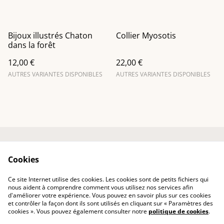
Bijoux illustrés Chaton
Collier Myosotis
dans la forêt
12,00 €
22,00 €
AUTRES VARIANTES DISPONIBLES
AUTRES VARIANTES DISPONIBLES
Entre em contato
Termos legais
Cookies
Política de
Política de Cookies
Privacidade
Ce site Internet utilise des cookies. Les cookies sont de petits fichiers qui
Conditions générales
nous aident à comprendre comment vous utilisez nos services afin
d'améliorer votre expérience. Vous pouvez en savoir plus sur ces cookies
et contrôler la façon dont ils sont utilisés en cliquant sur « Paramètres des
cookies ». Vous pouvez également consulter notre
politique de cookies
.