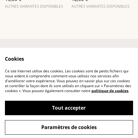
AUTRES VARIANTES DISPONIBLES
AUTRES VARIANTES DISPONIBLES
Entre em contato
Termos legais
Cookies
Política de
Política de Cookies
Privacidade
Ce site Internet utilise des cookies. Les cookies sont de petits fichiers qui
Conditions générales
nous aident à comprendre comment vous utilisez nos services afin
d'améliorer votre expérience. Vous pouvez en savoir plus sur ces cookies
et contrôler la façon dont ils sont utilisés en cliquant sur « Paramètres des
cookies ». Vous pouvez également consulter notre
politique de cookies
.
Tout accepter
©
2026
Art Flowers France
Paramètres de cookies
powered by