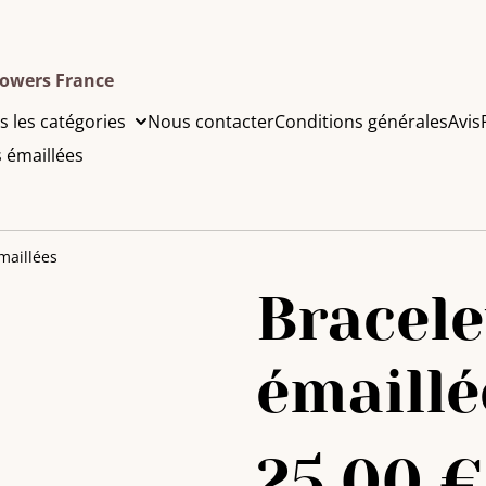
lowers France
s les catégories
Nous contacter
Conditions générales
Avis
s émaillées
maillées
Bracele
émaillé
25,00 €